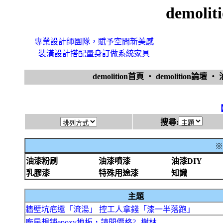
demol
專業設計師團隊，賦予空間新美感
裝潢設計搭配量身訂做系統家具
demolition首頁
‧
demolition論壇
‧
搜尋:
※
油漆粉刷
油漆噴漆
油漆DIY
乳膠漆
特殊用途漆
知識
主題
牆壁坑疤還「流湯」 控工人拿錢「漆一半落跑」
廠房想鋪epoxy地板，請問價格?--樹林