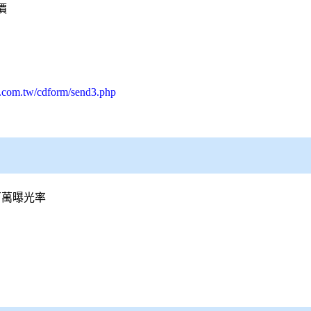
價
s.com.tw/cdform/send3.php
百萬曝光率