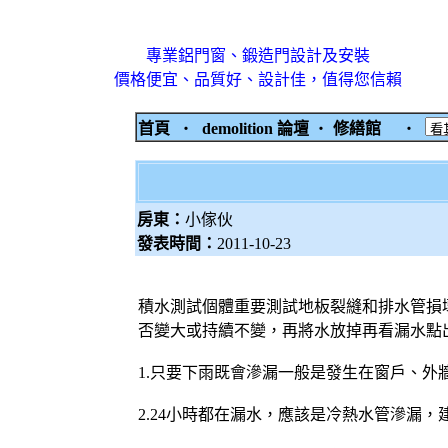
專業鋁門窗、鍛造門設計及安裝
價格便宜、品質好、設計佳，值得您信賴
首頁
‧
demolition 論壇
‧
修繕館
‧
房東：
小傢伙
發表時間：
2011-10-23
積水測試個體重要測試地板裂縫和排水管損
否變大或持續不變，再將水放掉再看漏水點
1.只要下雨既會滲漏一般是發生在窗戶、外
2.24小時都在漏水，應該是冷熱水管滲漏