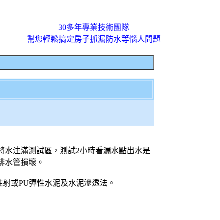
30多年專業技術團隊
幫您輕鬆搞定房子抓漏防水等惱人問題
將水注滿測試區，測試2小時看漏水點出水是
排水管損壞。
注射或PU彈性水泥及水泥滲透法。