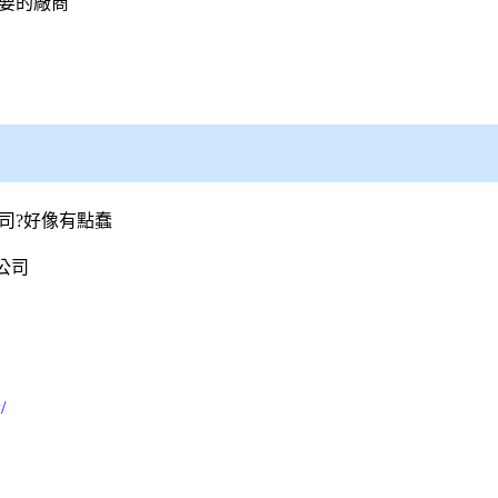
要的廠商
司?好像有點蠢
公司
/