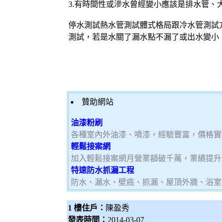
3.有時間性或滲水曾經變小應該是排水管
停水測試熱水管測試體式格局跟冷水管測試
測試，若是水關了漏水點不漏了或出水變小
贊助網站
油漆粉刷
各種室內外油漆、噴漆，經驗豐富，價格實
輕鬆接案網
加入輕鬆接案網月營業額破千萬，業績提升5
特速防水抓漏工程
防水、漏水、壁癌、抓漏、屋頂外牆、浴室
1 樓住戶：
陳盈秀
發表時間：
2014-03-07