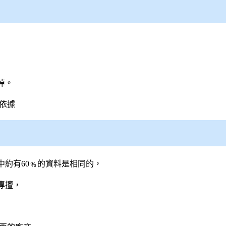
掉。
依據
中約有60﹪的資料是相同的，
專擅，