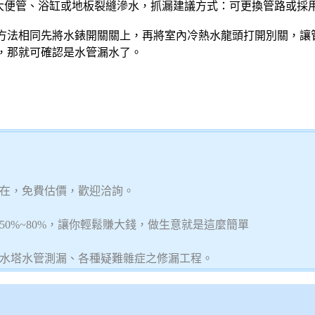
、大便管、浴缸或地板裂縫滲水，抓漏建議方式：可更換管路或採
方法相同先將水錶開關關上，再將室內冷熱水龍頭打開別關，讓管
，那就可確認是水管漏水了。
在，免費估價，歡迎洽詢。
0%~80%，讓你輕鬆賺大錢，做生意就是這麼簡單
水塔水管測漏、各種疑難雜症之修漏工程。