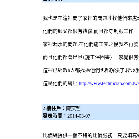
我也是在這裡問了家裡的問題才找他們來處
他們的師父都很有禮貌,而且都穿制服工作
家裡漏水的問題,在他們施工完之後就不再發
而且他們都會出具{施工保固書}----感覺很有
這裡已經釵h人都找過他們也都解決了,所以
這是他們的網址
http://www.technician.com.tw/
2 樓住戶：
陳奕哲
發表時間：
2014-03-07
比價網提供一個不錯的比價服務，只要填寫