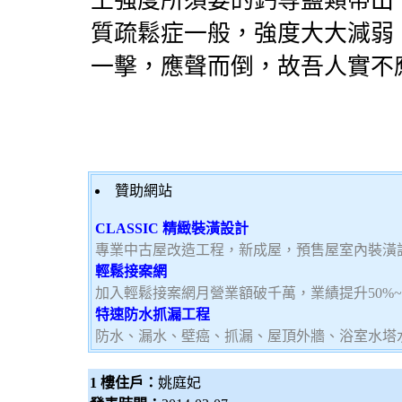
土強度所須要的鈣等鹽類帶出
質疏鬆症一般，強度大大減弱
一擊，應聲而倒，故吾人實不
贊助網站
CLASSIC 精緻裝潢設計
專業中古屋改造工程，新成屋，預售屋室內裝潢
輕鬆接案網
加入輕鬆接案網月營業額破千萬，業績提升50%
特速防水抓漏工程
防水、漏水、壁癌、抓漏、屋頂外牆、浴室水塔
1 樓住戶：
姚庭妃