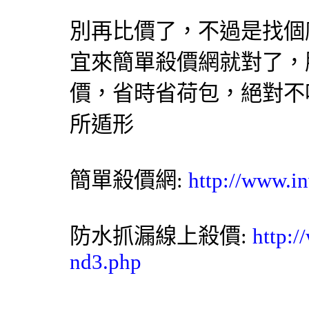
別再
比價
了，不過是找個
宜來簡單
殺價網
就對了，
價
，省時省荷包，絕對不
所遁形
簡單殺價網
:
http://www.in
防水抓漏
線上殺價:
http:/
nd3.php