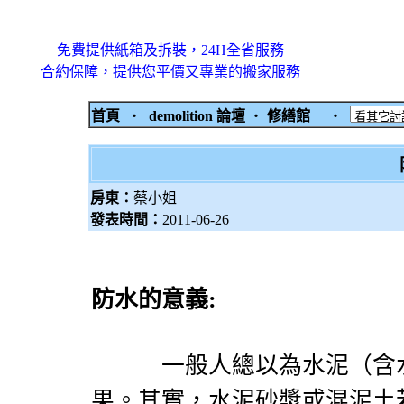
免費提供紙箱及拆裝，24H全省服務
合約保障，提供您平價又專業的搬家服務
首頁
‧
demolition 論壇
‧
修繕館
‧
房東：
蔡小姐
發表時間：
2011-06-26
防水的意義
:
一般人總以為水泥（含水
果。其實，水泥砂漿或混泥土