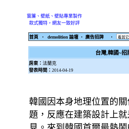
窗簾、壁紙、壁貼專業製作
款式獨特，網友一致好評
首頁
‧
demolition 論壇
‧
廣告招牌
‧
台灣,韓國~
房東：
法蘭克
發表時間：
2014-04-19
韓國因本身地理位置的關
題，反應在建築設計上就
見。來到韓國首爾最熱鬧