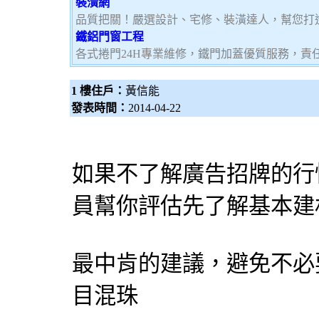
裝潢網
品質把關！嚴選設計、宅修、裝潢達人，幫您打
鐵鋁門窗工程
各式捲門24H專業維修，鐵門加蓋優質服務，責
1 樓住戶：
黃信能
發表時間：
2014-04-22
如果不了解廣告招牌的行
員幫你評估先了解基本建
最中肯的建議，避免不必
目混珠