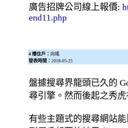
廣告招牌
公司線上報價:
h
end11.php
4 樓住戶：
向瑤
發表時間：
2018-05-25
盤據搜尋界龍頭已久的 Go
尋引擎
。然而後起之秀虎
有些主題式的搜尋網站能比 