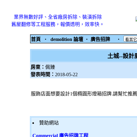
業界無數好評、全省廠房拆除、裝潢拆除
舊屋翻修等工程服務，報價透明，效率快。
首頁
‧
demolition 論壇
‧
廣告招牌
‧
土城--設
房東：
佩臻
發表時間：
2018-05-22
服飾店面想要設計1個橢圓形燈箱招牌.請幫忙推
贊助網站
Commercial 廣告招牌工程