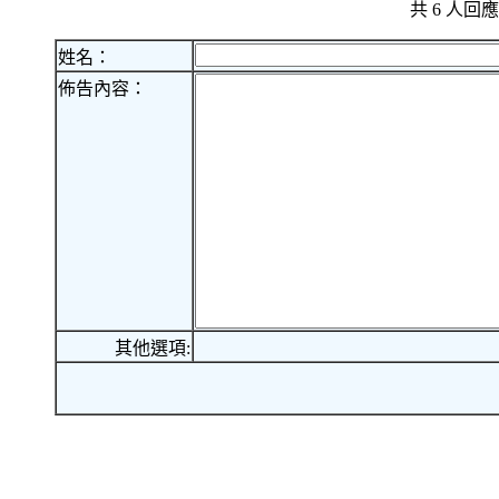
共 6 人
姓名：
佈告內容：
其他選項: