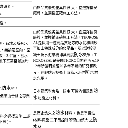
磁磚者。
由於品質優劣差異性很 大，宜選擇優良
廠牌，並遵循正確施工方法。
。
程。
由於品質優劣差異性很 大，宜選擇優良
廠牌，並遵循正確施工方法。THOROSE
AL是採用一種高品質配方的水泥和細砂
頭、石塊及所有水
再加上特殊成分的化學品，所以對於混
程，無論是室內、室
防水
凝土及水泥結構均具高度
效果。T
。2.浴室、蓄水
HOROSEAL是美國THORO公司在西元19
地下室甚至隧道均
12年所發明並經70多年不斷的研究和改
防水
良，在經驗及技術上時為水泥性
材
之先驅。
防水
之
材。
防
日本建築學會唯一認定 可從內側達到
 (但須由合格之專業
水
功能之材料。
防水
是歷史悠久之
材料 ，也是爭議性
.料之選擇及施 工須
防
(材料與施 工不易控制等理由)頗大 之
彰 )。
水
材