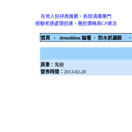
在地人好評再推薦，拆除清運專門
經驗老道處理迅速，親民價格高CP速洽
首頁
‧
demolition 論壇
‧
防水抓漏館
房東：
鬼爺
發表時間：
2013-02-28