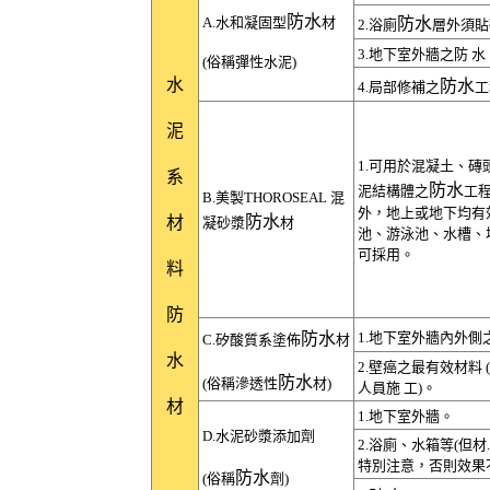
防水
A.水和凝固型
材
防水
2.浴廁
層外須貼
3.地下室外牆之防 水
(俗稱彈性水泥)
水
防水
4.局部修補之
工
泥
1.可用於混凝土、磚
系
防水
泥結構體之
工
B.美製
THOROSEAL
混
外，地上或地下均有效
防水
材
凝砂漿
材
池、游泳池、水槽、
可採用。
料
防
防水
1.地下室外牆內外側
C.矽酸質系塗佈
材
水
2.壁癌之最有效材料
防水
(俗稱滲透性
材)
人員施 工)。
材
1.地下室外牆。
D.水泥砂漿添加劑
2.浴廁、水箱等(但材
特別注意，否則效果不
防水
(俗稱
劑)