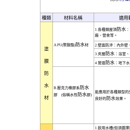
種類
材料名稱
適用
防水
1.各種類屋頂
：
廠、營舍等。
防水
A.PU(聚胺酯)
材
2.壁面防滲：內外壁
塗
防水
3.夾層
：浴室、
膜
防水
4.管道
：地下水
防
水
防水
B.壓克力橡膠系
能應用於各種類型的
防水
膠 (俗稱水性
膠)
材
防水
良好的
效果。
1.飲用水槽(但須選擇