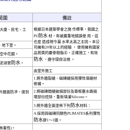
範圍
備註
根據日本建築學會之施 作標準，我國之
大廈、民宅、工
防水
PU
材，有被嚴重地錯誤使 用，這
也是 造成現今漏 水率太高之主因。本公
、地下室。
司擁有20年以上的經驗 ， 使用擁有國家
品質獎的慶泰樹脂㊣，正確施工，有效
空中花園。
防水
，遵守環保法規 。
防水
泥涵管
。
由室外施工
1.將外牆裂縫、磁磚縫採用彈性填縫材
修補。
2.將磁磚間縫破損部份及窗框塞水路損
外牆面防滲，達到
壞部份挖除，重新填灌Silicone。
防水
3.將外牆全面塗佈下列
材料：
A.採用與磁磚同顏色PLIMATES系列彈性
防水
膠1～3道。
無毒性)。