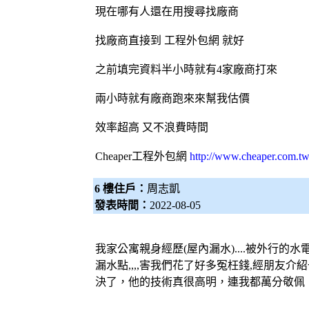
現在哪有人還在用搜尋找廠商
找廠商直接到 工程
外包網
就好
之前填完資料半小時就有4家廠商打來
兩小時就有廠商跑來來幫我估價
效率超高 又不浪費時間
Cheaper工程
外包網
http://www.cheaper.com.tw
6 樓住戶：
周志凱
發表時間：
2022-08-05
我家公寓親身經歷(屋內漏水)....被外
漏水點,,,,害我們花了好多冤枉錢,經朋
決了，他的技術真很高明，連我都萬分敬佩