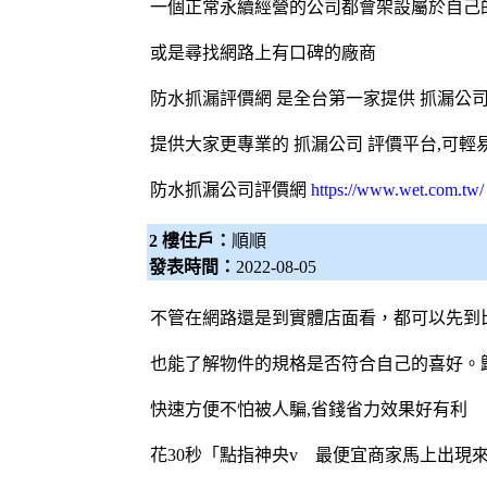
一個正常永續經營的公司都會架設屬於自己
或是尋找網路上有口碑的廠商
防水抓漏評價網 是全台第一家提供 抓漏公司
提供大家更專業的 抓漏公司 評價平台,可
防水
抓漏
公司評價網
https://www.wet.com.tw/
2 樓住戶：
順順
發表時間：
2022-08-05
不管在網路還是到實體店面看，都可以先到
也能了解物件的規格是否符合自己的喜好。
快速方便不怕被人騙,省錢省力效果好有利
花30秒「點指神央v 最便宜商家馬上出現