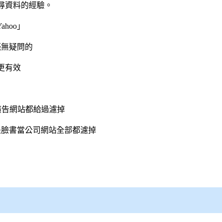
尋資料的經驗。
hoo」
毫無疑問的
更有效
廣告網站都給過濾掉
是臉書當公司網站全部都濾掉