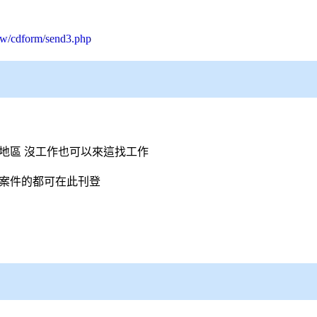
tw/cdform/send3.php
的地區 沒工作也可以來這找工作
找案件的都可在此刊登