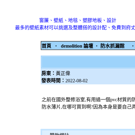
窗簾、壁紙、地毯、塑膠地板、設計
最多的壁紙素材可以挑選及整體搭的設計配、免費到府
首頁
‧
demolition 論壇
‧
防水抓漏館
房東：
黃正偉
發表時間：
2022-08-02
之前在國外整修浴室,有用過一個pvc材質的防水墊叫
防水薄片,在哪可買到啊?因為本身是要自己弄