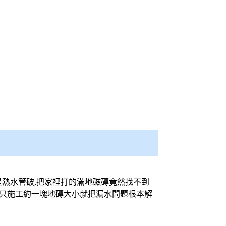
是熱水管破,把家裡打的滿地磁磚竟然找不到
點只施工約一塊地磚大小就把漏水問題根本解