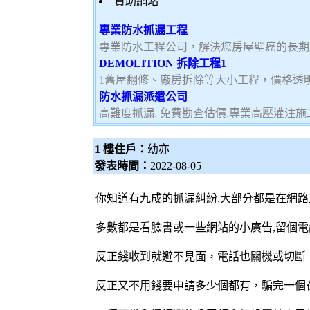
贊助網站
專業防水抓漏工程
專業防水工程公司，解決您房屋壁癌的長期
DEMOLITION 拆除工程1
1舊屋翻修、廠房拆除等大小工程，價格透
防水抓漏派遣公司
高難度抓漏. 免費勘查估價.專業高壓灌注施工
1 樓住戶：
幼亦
發表時間：
2022-08-05
你知道有九成的抓漏糾紛,大部分都是在網路
多數都是看臉書或一些網站的小廣告,留個
反正錢收到就避不見面，電話也關機或切斷
反正又不用錢要申請多少個都有，騙完一個