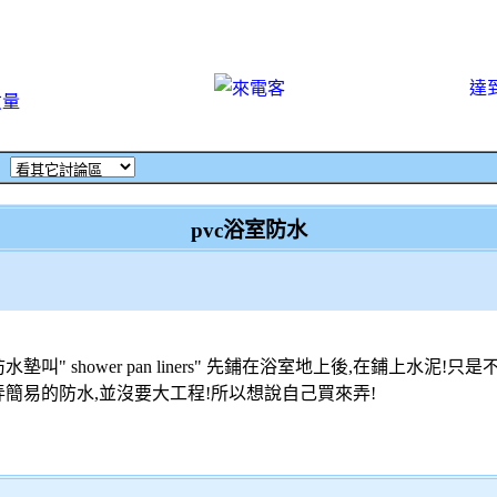
達
丈量
‧
pvc浴室防水
" shower pan liners" 先鋪在浴室地上後,在鋪上水泥!
簡易的防水,並沒要大工程!所以想說自己買來弄!