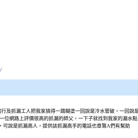
/
行的水電行及抓漏工人把我家搞得一踏糊塗一回說是冷水管破，一回說
友介紹一位網路上評價很高的抓漏的師父，一下子就找到我家的漏水
，可說是抓漏高人，提供該抓漏高手的電話也章鴽A們有幫助