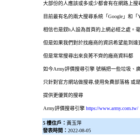
大部份的人應該或多或少都會有在網路上搜
目前最有名的兩大搜尋系統「Google」和「Ya
相信也是釵h人設為首頁的上網必經之處。
但是如果我們對於找廠商的資訊希望能到達
但是常常搜尋出來良莠不齊的廠商資料都
如今Army評價
搜尋引擎
號稱把一些垃圾、
只針對官方網站做搜尋,使用免費部落格 或
提供更優質的搜尋
Army評價
搜尋引擎
https://www.army.com.tw/
5 樓住戶：
黃玉萍
發表時間：
2022-08-05