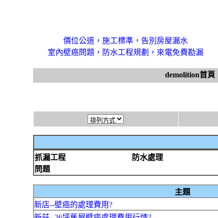
價位公道，施工標準，告別房屋漏水
室內壁癌問題，防水工程規劃，來電免費勘漏
demolition首頁
抓漏工程
防水處理
問題
主題
新店--壁癌的處理費用?
新莊--26坪舊屋壁癌處理費用行情?