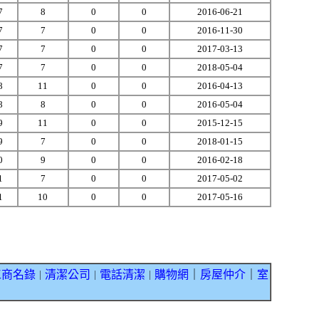
7
8
0
0
2016-06-21
7
7
0
0
2016-11-30
7
7
0
0
2017-03-13
7
7
0
0
2018-05-04
8
11
0
0
2016-04-13
8
8
0
0
2016-05-04
9
11
0
0
2015-12-15
9
7
0
0
2018-01-15
0
9
0
0
2016-02-18
1
7
0
0
2017-05-02
1
10
0
0
2017-05-16
工商名錄
清潔公司
電話清潔
購物網
｜
房屋仲介
｜
室
｜
｜
｜