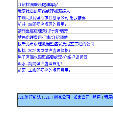
介紹桃園壁癌處理專家
我要找高雄壁癌處理抓漏達人!
中壢--抓漏壁癌該找哪家公司 幫我推薦
新莊--請問壁癌處理的費用?
請問壁癌處理費用行情?瑞芳
壁癌處理費用行情?介紹師傅
找新北市處理抓漏壁癌以及浴室工程的公司
板橋--20坪舊屋壁癌處理價格?
房子有漏水跟壁癌要處理-介紹抓漏師傅
淡水--請問壁癌處理費用?
苗栗--工廠問壁癌的處理費用?
J2H流行雜誌
J2H
搬家公司
搬家公司
租屋
租屋
｜
｜
｜
｜
｜