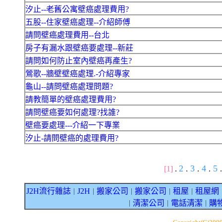
汐止--老舊公寓壁癌處理費用?
五股--住家壁癌處理--介紹師傅
請問壁癌處理費用--台北
房子有漏水跟壁癌要處理--新莊
請問如何防止室內壁癌再產生?
鶯歌--牆壁壁癌處理.-介紹專家
龜山--請問壁癌處理問題?
請教簡單的壁癌處理費用?
請問壁癌要如何處理?找誰?
壁癌要處理---介紹一下專業
汐止-請問壁癌的處理費用?
2
3
4
5
[1]
.
.
.
.
.
J2H流行雜誌
J2H
搬家公司
搬家公司
租屋
租屋網
｜
｜
｜
｜
｜
清潔公司
電話清潔
購
｜
｜
｜