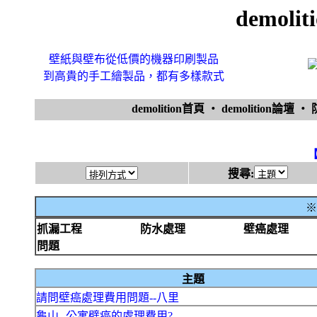
demol
壁紙與壁布從低價的機器印刷製品
到高貴的手工繪製品，都有多樣款式
demolition首頁
‧
demolition論壇
‧
搜尋:
※
抓漏工程
防水處理
壁癌處理
問題
主題
請問壁癌處理費用問題--八里
龜山--公寓壁癌的處理費用?