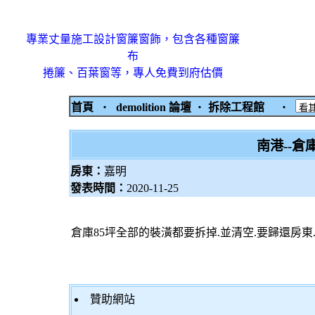
專業丈量施工設計窗簾窗飾，包含各種窗簾
布
捲簾、百葉窗等，專人免費到府估價
首頁
‧
demolition 論壇
‧
拆除工程館
‧
南港--
房東：
嘉明
發表時間：
2020-11-25
倉庫85坪全部的裝潢都要拆掉.並清空.要歸還房東
贊助網站