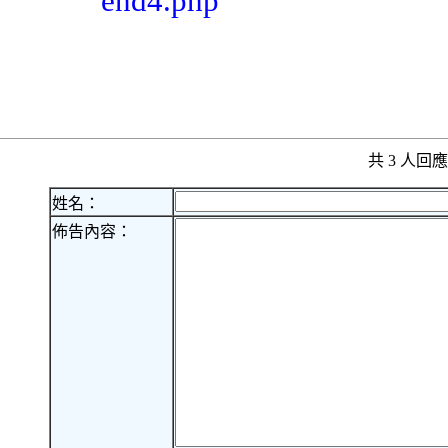
end4.php
共 3 人
姓名：
佈告內容：