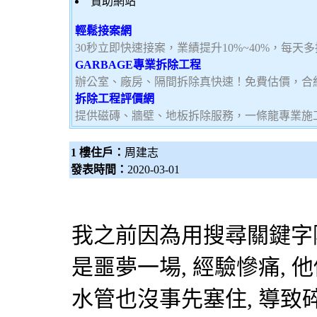
贊助網站
輕鬆接案網
30秒立即快速接案，業績提升10%~40%，每天
GARBAGE專業拆除工程
辦公室、廠房、隔間拆除真快速！免費估價，合
拆除工程評價網
提供磁磚、牆壁、地板拆除服務，一條龍專業施
1 樓住戶：
周建志
發表時間：
2020-03-01
我之前因為用搜尋關鍵字
是噩夢一場, 經驗慘痛, 
水管也沒事先塞住, 導致