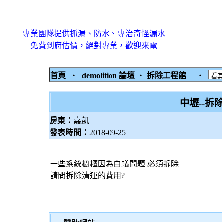
專業團隊提供抓漏、防水、專治奇怪漏水
免費到府估價，絕對專業，歡迎來電
首頁
‧
demolition 論壇
‧
拆除工程館
‧
中壢--拆
房東：
嘉凱
發表時間：
2018-09-25
一些系統櫥櫃因為白蟻問題.必須拆除.
請問拆除清運的費用?