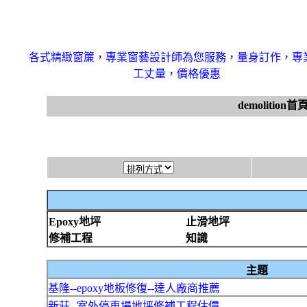
各式精緻窗簾，專業窗藝設計師為您服務，量身訂作，專
工丈量，價格優惠
demolition首
Epoxy地坪
止滑地坪
修補工程
知識
主題
基隆--epoxy地板修復--達人廠商推薦
新莊--室外停車場地坪修補工程估價