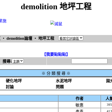
demolition 地坪工程
業施
頁
‧
demolition論壇
‧
地坪工程
【我要貼貼貼】
搜尋:
※
分 類 搜 尋 ※
硬化地坪
水泥地坪
拋
討論
問題
作者
人
395
敏惠
413
彥青