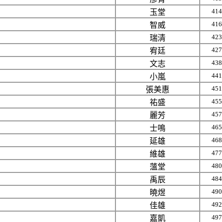
414
玉堂
416
智威
423
瑞清
427
宥廷
438
文志
441
小嵐
451
張美惠
455
祐盛
457
麗芳
465
士鳴
468
延雄
477
維雄
480
薀堂
484
禹辰
490
曉煜
492
佳雄
497
嘉凱